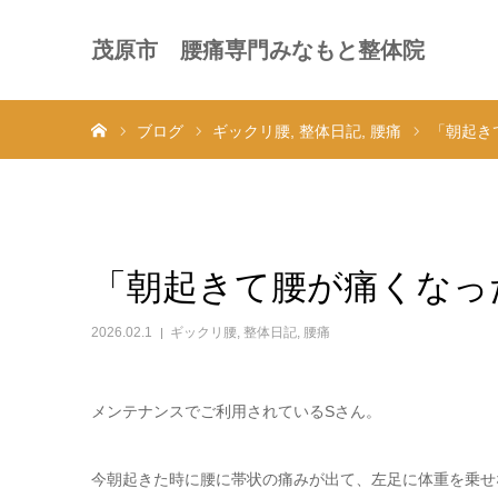
茂原市 腰痛専門みなもと整体院
ホーム
ブログ
ギックリ腰
整体日記
腰痛
「朝起き
「朝起きて腰が痛くなっ
2026.02.1
ギックリ腰
,
整体日記
,
腰痛
メンテナンスでご利用されているSさん。
今朝起きた時に腰に帯状の痛みが出て、左足に体重を乗せ