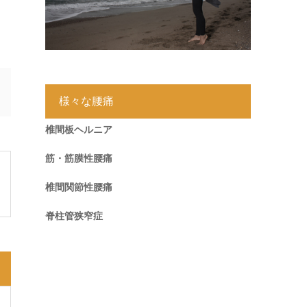
様々な腰痛
椎間板ヘルニア
筋・筋膜性腰痛
椎間関節性腰痛
脊柱管狭窄症