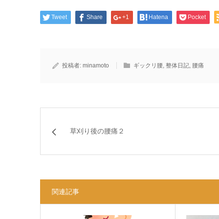
Tweet
Share
+1
Hatena
Pocket
投稿者:
minamoto
ギックリ腰
,
整体日記
,
腰痛
草刈り後の腰痛２
関連記事