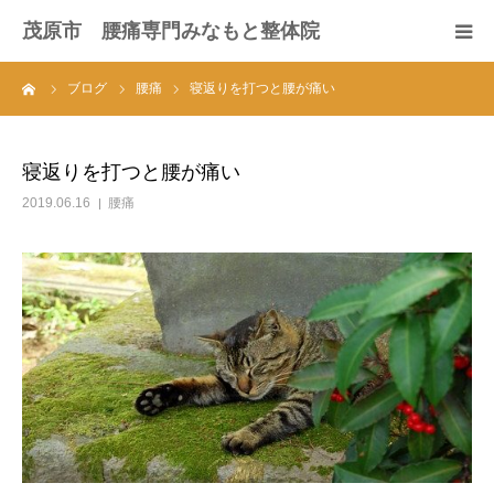
茂原市 腰痛専門みなもと整体院
ーム
ブログ
腰痛
寝返りを打つと腰が痛い
初めての方へ
メニュー・料金
寝返りを打つと腰が痛い
2019.06.16
腰痛
皆様の声
プロフィール
よくある質問
ブログ
お問い合わせ