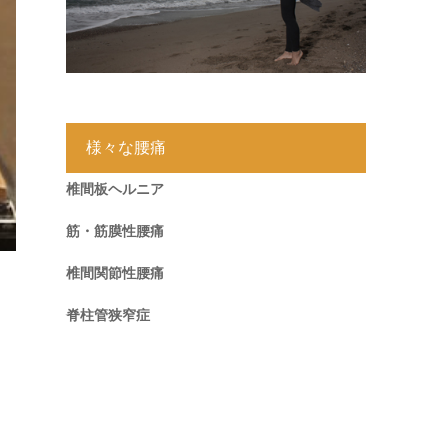
様々な腰痛
椎間板ヘルニア
筋・筋膜性腰痛
椎間関節性腰痛
脊柱管狭窄症