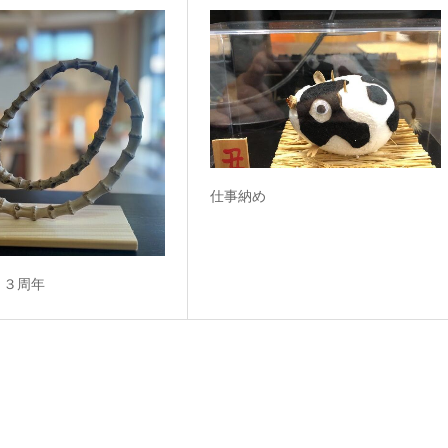
仕事納め
１３周年